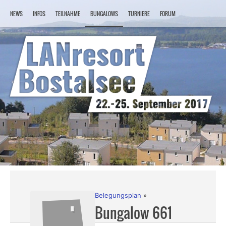
NEWS
INFOS
TEILNAHME
BUNGALOWS
TURNIERE
FORUM
LAN
Belegungsplan
Bungalow 661