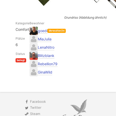
Grundriss (Abbildung ähnlich)
Kategorie
Bewohner
Comfort
goedi
Verwalter/in
Plätze
MiaJulia
6
LenaNitro
Status
Blitzblank
belegt
Rebellion79
GinaWild
Facebook
Twitter
Steam