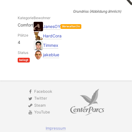
Grundriss (Abbildung ähnlich)
Kategorie
Bewohner
Comfort
JanesOY
Verwalter/in
Plätze
HardCora
4
Timmex
Status
jakeblue
belegt
Facebook
Twitter
Steam
YouTube
Impressum